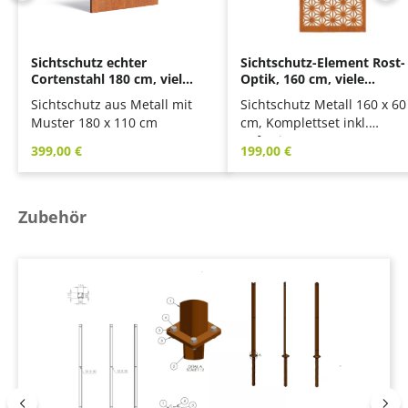
Sichtschutz echter
Sichtschutz-Element Rost-
Cortenstahl 180 cm, viele
Optik, 160 cm, viele
Motive
Motive
Sichtschutz aus Metall mit
Sichtschutz Metall 160 x 60
Muster 180 x 110 cm
cm, Komplettset inkl.
Befestigung
Regulärer Preis:
Regulärer Preis:
399,00 €
199,00 €
Produktgalerie überspringen
Zubehör