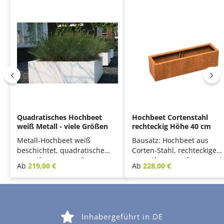
Quadratisches Hochbeet
Hochbeet Cortenstahl
weiß Metall - viele Größen
rechteckig Höhe 40 cm
Metall-Hochbeet weiß
Bausatz: Hochbeet aus
beschichtet, quadratische
Corten-Stahl, rechteckige
Grundform, 15 Größen
Grundform, Größenauswah
Regulärer Preis:
Regulärer Preis:
Ab
219,00 €
Ab
228,00 €
lieferbar
Inhabergeführt in DE