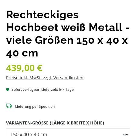
Rechteckiges
Hochbeet weiß Metall -
viele Größen 150 x 40 x
40 cm
Regulärer Preis:
439,00 €
Preise inkl. MwSt. zzgl. Versandkosten
Sofort verfügbar, Lieferzeit: 6-7 Tage
Lieferung per Spedition
AUSWÄHLEN
VARIANTEN-GRÖSSE (LÄNGE X BREITE X HÖHE)